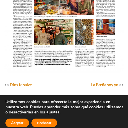
<<
Dios te salve
La Breña soy yo
>>
Utilizamos cookies para ofrecerte la mejor experiencia en
nuestra web. Puedes aprender más sobre qué cookies utilizamos
o desactivarlas en los
ajustes
.
h
k
g
i
Aceptar
Rechazar
Aviso legal