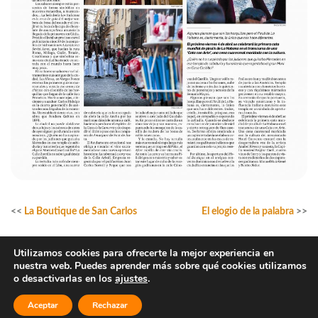
<<
La Boutique de San Carlos
El elogio de la palabra
>>
Utilizamos cookies para ofrecerte la mejor experiencia en
nuestra web. Puedes aprender más sobre qué cookies utilizamos
o desactivarlas en los
ajustes
.
h
k
g
i
Aceptar
Rechazar
Aviso legal