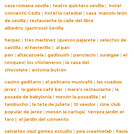
casa romana sevilla
|
teatro quintero sevilla
|
hotel
convento Cádiz
|
hotel la catedral
|
casa manolo león
de sevilla
|
restaurante la calle del libre
albedrío
|
gastrosol Sevilla
herpac
|
tres martínez
|
quesos pajarete
|
selectos de
castilla
|
el herrerillo
|
al pan
pan
|
altacazuela
|
gadisushi
|
pancracio
|
suralgae
|
el
ronqueo
|
los chiclaneros
|
la casa del
chocolate
|
antonia butrón
casino gaditano
|
el pelícano musicafé
|
las cuadras
jerez
|
la galería café bar
|
mare’s restaurante
|
la
posada de babylonia
|
mesón la posadilla
|
el
tambucho
|
la teta de julieta
|
10 veedor
|
cine club
popular de jerez
|
mesón la cartuja
|
terraza jardín el
faro |
el jardín del convento
salvartes
|
raúl gómez estudio
|
ywa creativelab
|
flavia