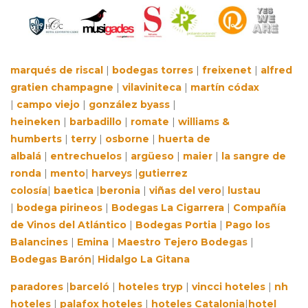
marqués de riscal
|
bodegas torres
|
freixenet
|
alfred
gratien champagne
|
vilaviniteca
|
martín códax
|
campo viejo
|
gonzález byass
|
heineken
|
barbadillo
|
romate
|
williams &
humberts
|
terry
|
osborne
|
huerta de
albalá
|
entrechuelos
|
argüeso
|
maier
|
la sangre de
ronda
|
mento
|
harveys
|
gutierrez
colosía
|
baetica
|
beronia
|
viñas del vero
|
lustau
|
bodega pirineos
|
Bodegas La Cigarrera
|
Compañía
de Vinos del Atlántico
|
Bodegas Portia
|
Pago los
Balancines
|
Emina
|
Maestro Tejero Bodegas
|
Bodegas Barón
|
Hidalgo La Gitana
paradores
|
barceló
|
hoteles tryp
|
vincci hoteles
|
nh
hoteles
|
palafox hoteles
|
hoteles Catalonia
|
hotel