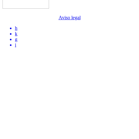
Aviso legal
h
k
g
i