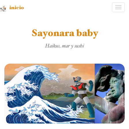
inicio
Desp
nave
Sayonara baby
Haikus, mar y sushi