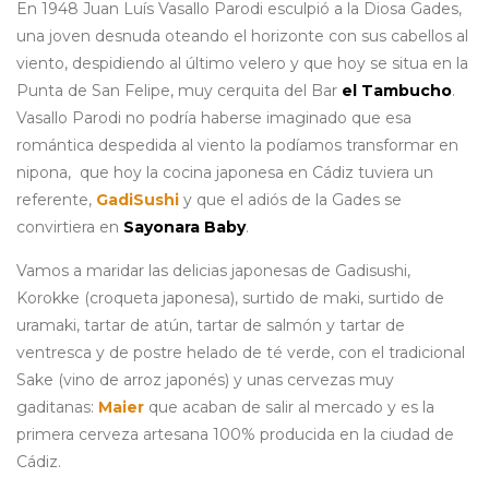
En 1948 Juan Luís Vasallo Parodi esculpió a la Diosa Gades,
una joven desnuda oteando el horizonte con sus cabellos al
viento, despidiendo al último velero y que hoy se situa en la
Punta de San Felipe, muy cerquita del Bar
el Tambucho
.
Vasallo Parodi no podría haberse imaginado que esa
romántica despedida al viento la podíamos transformar en
nipona, que hoy la cocina japonesa en Cádiz tuviera un
referente,
GadiSushi
y que el adiós de la Gades se
convirtiera en
Sayonara Baby
.
Vamos a maridar las delicias japonesas de Gadisushi,
Korokke (croqueta japonesa), surtido de maki, surtido de
uramaki, tartar de atún, tartar de salmón y tartar de
ventresca y de postre helado de té verde, con el tradicional
Sake (vino de arroz japonés) y unas cervezas muy
gaditanas:
Maier
que acaban de salir al mercado y es la
primera cerveza artesana 100% producida en la ciudad de
Cádiz.