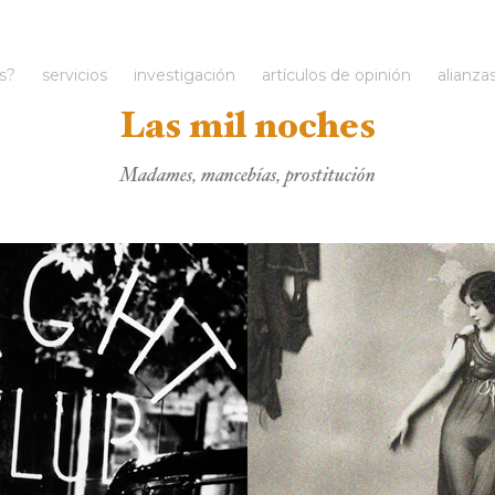
s?
servicios
investigación
artículos de opinión
alianza
Las mil noches
Madames, mancebías, prostitución