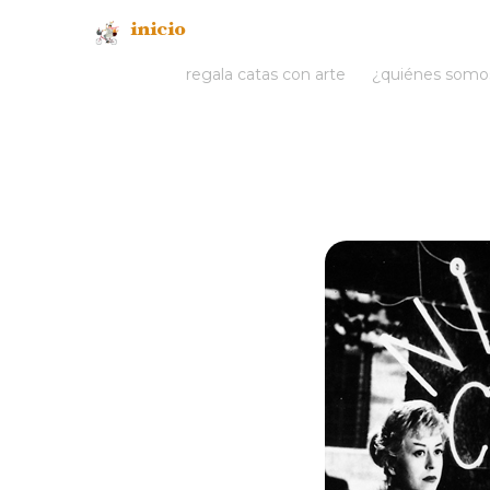
inicio
regala catas con arte
¿quiénes somo