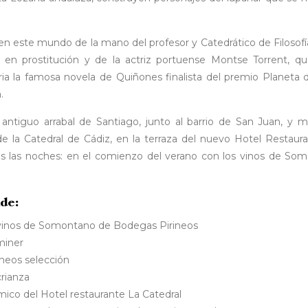
n este mundo de la mano del profesor y Catedrático de Filosofí
a en prostitución y de la actriz portuense Montse Torrent, q
ria la famosa novela de Quiñones finalista del premio Planeta d
.
antiguo arrabal de Santiago, junto al barrio de San Juan, y mi
 la Catedral de Cádiz, en la terraza del nuevo Hotel Restaura
s las noches: en el comienzo del verano con los vinos de So
de:
 vinos de Somontano de Bodegas Pirineos
miner
neos selección
rianza
ico del Hotel restaurante La Catedral