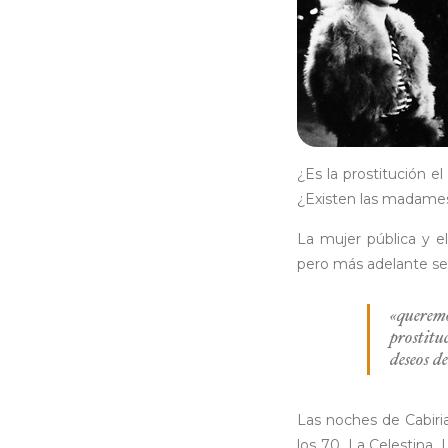
¿Es la prostitución 
¿Existen las madame
La mujer pública y el
pero más adelante se 
«queremo
prostitu
deseos d
Las noches de Cabiri
los 70, La Celestina,