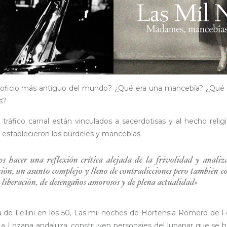
el oficio más antiguo del mundo? ¿Qué era una mancebía? ¿Qué 
s?
 tráfico carnal están vinculados a sacerdotisas y al hecho reli
establecieron los burdeles y mancebías.
s hacer una reflexión crítica alejada de la frivolidad y analiza
ción, un asunto complejo y lleno de contradicciones pero también c
e liberación, de desengaños amorosos y de plena actualidad»
a de Fellini en los 50, Las mil noches de Hortensia Romero de
 La Lozana andaluza, construyen personajes del lupanar que se han