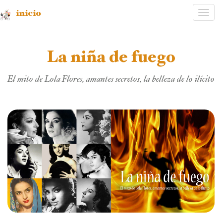
inicio
Desp
nave
La niña de fuego
El mito de Lola Flores, amantes secretos, la belleza de lo ilícito