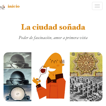
inicio
Desp
nave
La ciudad soñada
Poder de fascinación, amor a primera vista